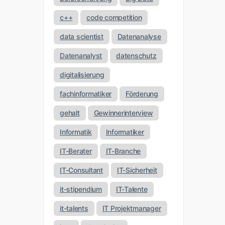
c++
code competition
data scientist
Datenanalyse
Datenanalyst
datenschutz
digitalisierung
fachinformatiker
Förderung
gehalt
Gewinnerinterview
Informatik
Informatiker
IT-Berater
IT-Branche
IT-Consultant
IT-Sicherheit
it-stipendium
IT-Talente
it-talents
IT Projektmanager