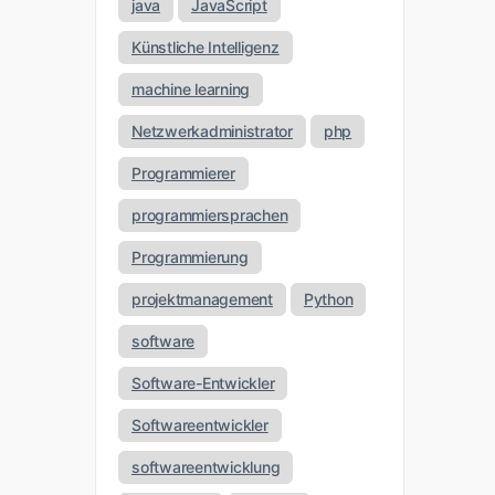
java
JavaScript
Künstliche Intelligenz
machine learning
Netzwerkadministrator
php
Programmierer
programmiersprachen
Programmierung
projektmanagement
Python
software
Software-Entwickler
Softwareentwickler
softwareentwicklung