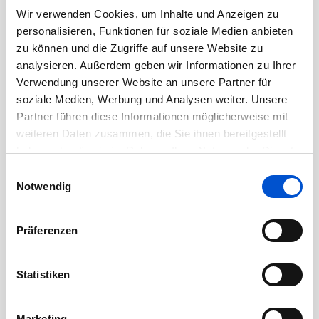
November 2020
Wir verwenden Cookies, um Inhalte und Anzeigen zu
personalisieren, Funktionen für soziale Medien anbieten
Oktober 2020
zu können und die Zugriffe auf unsere Website zu
September 2020
analysieren. Außerdem geben wir Informationen zu Ihrer
August 2020
Verwendung unserer Website an unsere Partner für
soziale Medien, Werbung und Analysen weiter. Unsere
Juli 2020
Partner führen diese Informationen möglicherweise mit
Juni 2020
weiteren Daten zusammen, die Sie ihnen bereitgestellt
Mai 2020
haben oder die sie im Rahmen Ihrer Nutzung der Dienste
April 2020
gesammelt haben.
Einwilligungsauswahl
Notwendig
März 2020
Februar 2020
Präferenzen
Januar 2020
Dezember 2019
Statistiken
November 2019
Oktober 2019
Marketing