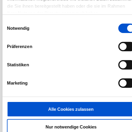
Oktober 2022
die Sie ihnen bereitgestellt haben oder die sie im Rahmen
September 2022
Ihrer Nutzung der Dienste gesammelt haben.
Einwilligungsauswahl
August 2022
Notwendig
Juli 2022
Juni 2022
Präferenzen
Mai 2022
April 2022
Statistiken
März 2022
Februar 2022
Marketing
Januar 2022
Dezember 2021
November 2021
Alle Cookies zulassen
Oktober 2021
September 2021
Nur notwendige Cookies
August 2021