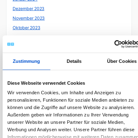
Dezember 2023
November 2023
Oktober 2023
September 2023
August 2023
Juli 2023
Zustimmung
Details
Über Cookies
Juni 2023
Mai 2023
Diese Webseite verwendet Cookies
April 2023
Wir verwenden Cookies, um Inhalte und Anzeigen zu
März 2023
personalisieren, Funktionen für soziale Medien anbieten zu
Februar 2023
können und die Zugriffe auf unsere Website zu analysieren.
Januar 2023
Außerdem geben wir Informationen zu Ihrer Verwendung
unserer Website an unsere Partner für soziale Medien,
Dezember 2022
Werbung und Analysen weiter. Unsere Partner führen diese
November 2022
Informationen möglicherweise mit weiteren Daten zusammen