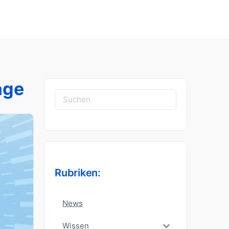
age
Suchen
nach:
Rubriken:
News
Wissen