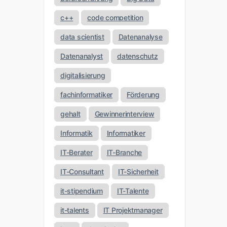
c++
code competition
data scientist
Datenanalyse
Datenanalyst
datenschutz
digitalisierung
fachinformatiker
Förderung
gehalt
Gewinnerinterview
Informatik
Informatiker
IT-Berater
IT-Branche
IT-Consultant
IT-Sicherheit
it-stipendium
IT-Talente
it-talents
IT Projektmanager