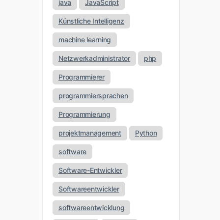
java
JavaScript
Künstliche Intelligenz
machine learning
Netzwerkadministrator
php
Programmierer
programmiersprachen
Programmierung
projektmanagement
Python
software
Software-Entwickler
Softwareentwickler
softwareentwicklung