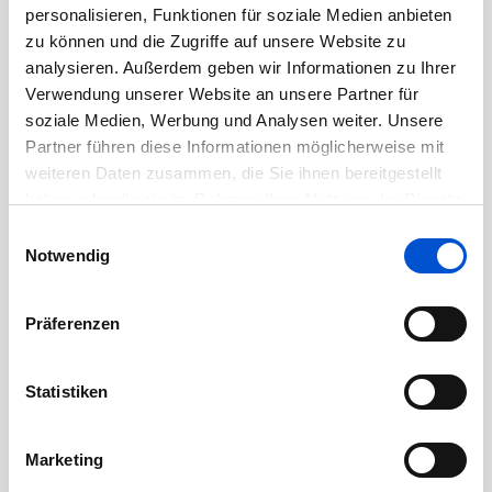
personalisieren, Funktionen für soziale Medien anbieten
September 2020
zu können und die Zugriffe auf unsere Website zu
August 2020
analysieren. Außerdem geben wir Informationen zu Ihrer
Juli 2020
Verwendung unserer Website an unsere Partner für
soziale Medien, Werbung und Analysen weiter. Unsere
Juni 2020
Partner führen diese Informationen möglicherweise mit
Mai 2020
weiteren Daten zusammen, die Sie ihnen bereitgestellt
April 2020
haben oder die sie im Rahmen Ihrer Nutzung der Dienste
März 2020
gesammelt haben.
Einwilligungsauswahl
Notwendig
Februar 2020
Januar 2020
Präferenzen
Dezember 2019
November 2019
Statistiken
Oktober 2019
September 2019
Marketing
August 2019