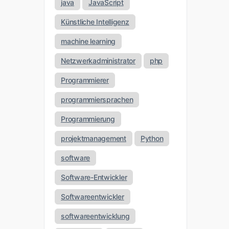
java
JavaScript
Künstliche Intelligenz
machine learning
Netzwerkadministrator
php
Programmierer
programmiersprachen
Programmierung
projektmanagement
Python
software
Software-Entwickler
Softwareentwickler
softwareentwicklung