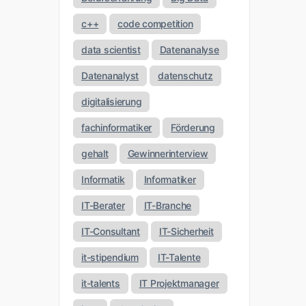
c++
code competition
data scientist
Datenanalyse
Datenanalyst
datenschutz
digitalisierung
fachinformatiker
Förderung
gehalt
Gewinnerinterview
Informatik
Informatiker
IT-Berater
IT-Branche
IT-Consultant
IT-Sicherheit
it-stipendium
IT-Talente
it-talents
IT Projektmanager