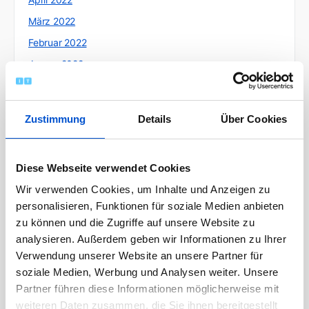
März 2022
Februar 2022
Januar 2022
Dezember 2021
November 2021
Zustimmung
Details
Über Cookies
Oktober 2021
September 2021
Diese Webseite verwendet Cookies
August 2021
Wir verwenden Cookies, um Inhalte und Anzeigen zu
Juli 2021
personalisieren, Funktionen für soziale Medien anbieten
Juni 2021
zu können und die Zugriffe auf unsere Website zu
Mai 2021
analysieren. Außerdem geben wir Informationen zu Ihrer
Verwendung unserer Website an unsere Partner für
April 2021
soziale Medien, Werbung und Analysen weiter. Unsere
März 2021
Partner führen diese Informationen möglicherweise mit
Februar 2021
weiteren Daten zusammen, die Sie ihnen bereitgestellt