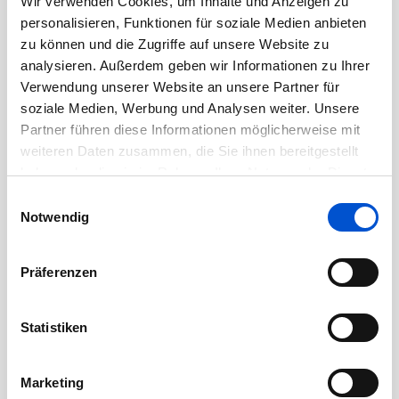
Wir verwenden Cookies, um Inhalte und Anzeigen zu
Oktober 2020
personalisieren, Funktionen für soziale Medien anbieten
September 2020
zu können und die Zugriffe auf unsere Website zu
August 2020
analysieren. Außerdem geben wir Informationen zu Ihrer
Verwendung unserer Website an unsere Partner für
Juli 2020
soziale Medien, Werbung und Analysen weiter. Unsere
Juni 2020
Partner führen diese Informationen möglicherweise mit
Mai 2020
weiteren Daten zusammen, die Sie ihnen bereitgestellt
haben oder die sie im Rahmen Ihrer Nutzung der Dienste
April 2020
gesammelt haben.
Einwilligungsauswahl
März 2020
Notwendig
Februar 2020
Januar 2020
Präferenzen
Dezember 2019
November 2019
Statistiken
Oktober 2019
September 2019
Marketing
August 2019