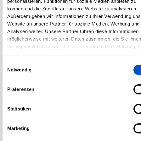
Mai 2019
personalisieren, Funktionen für soziale Medien anbieten zu
können und die Zugriffe auf unsere Website zu analysieren.
April 2019
Außerdem geben wir Informationen zu Ihrer Verwendung uns
März 2019
Website an unsere Partner für soziale Medien, Werbung und
Februar 2019
Analysen weiter. Unsere Partner führen diese Informationen
möglicherweise mit weiteren Daten zusammen, die Sie ihne
Januar 2019
bereitgestellt haben oder die sie im Rahmen Ihrer Nutzung d
Dezember 2018
Dienste gesammelt haben.
November 2018
Einwilligungsauswahl
Oktober 2018
Notwendig
September 2018
August 2018
Präferenzen
Juli 2018
Juni 2018
Statistiken
Mai 2018
April 2018
Marketing
März 2018