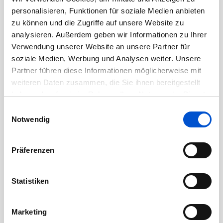
Oktober 2020
personalisieren, Funktionen für soziale Medien anbieten
September 2020
zu können und die Zugriffe auf unsere Website zu
August 2020
analysieren. Außerdem geben wir Informationen zu Ihrer
Verwendung unserer Website an unsere Partner für
Juli 2020
soziale Medien, Werbung und Analysen weiter. Unsere
Juni 2020
Partner führen diese Informationen möglicherweise mit
Mai 2020
weiteren Daten zusammen, die Sie ihnen bereitgestellt
April 2020
haben oder die sie im Rahmen Ihrer Nutzung der Dienste
gesammelt haben.
Einwilligungsauswahl
März 2020
Notwendig
Februar 2020
Januar 2020
Präferenzen
Dezember 2019
November 2019
Statistiken
Oktober 2019
September 2019
Marketing
August 2019