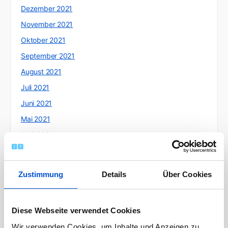
Dezember 2021
November 2021
Oktober 2021
September 2021
August 2021
Juli 2021
Juni 2021
Mai 2021
April 2021
März 2021
Februar 2021
Zustimmung
Details
Über Cookies
Januar 2021
Dezember 2020
Diese Webseite verwendet Cookies
November 2020
Wir verwenden Cookies, um Inhalte und Anzeigen zu