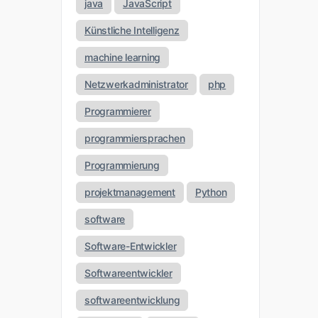
java
JavaScript
Künstliche Intelligenz
machine learning
Netzwerkadministrator
php
Programmierer
programmiersprachen
Programmierung
projektmanagement
Python
software
Software-Entwickler
Softwareentwickler
softwareentwicklung