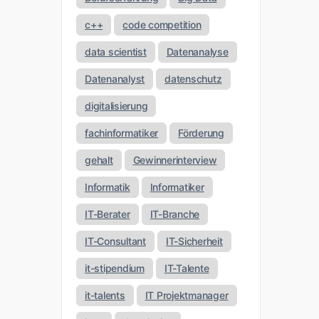
c++
code competition
data scientist
Datenanalyse
Datenanalyst
datenschutz
digitalisierung
fachinformatiker
Förderung
gehalt
Gewinnerinterview
Informatik
Informatiker
IT-Berater
IT-Branche
IT-Consultant
IT-Sicherheit
it-stipendium
IT-Talente
it-talents
IT Projektmanager