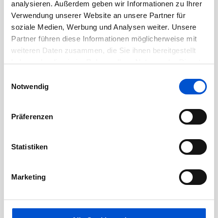
Juni 2020
analysieren. Außerdem geben wir Informationen zu Ihrer
Verwendung unserer Website an unsere Partner für
Mai 2020
soziale Medien, Werbung und Analysen weiter. Unsere
April 2020
Partner führen diese Informationen möglicherweise mit
März 2020
weiteren Daten zusammen, die Sie ihnen bereitgestellt
Februar 2020
haben oder die sie im Rahmen Ihrer Nutzung der Dienste
gesammelt haben.
Einwilligungsauswahl
Januar 2020
Notwendig
Dezember 2019
November 2019
Präferenzen
Oktober 2019
September 2019
Statistiken
August 2019
Juli 2019
Marketing
Juni 2019
Mai 2019
April 2019