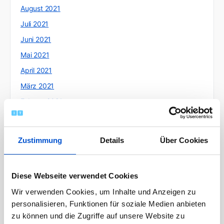
August 2021
Juli 2021
Juni 2021
Mai 2021
April 2021
März 2021
Februar 2021
Januar 2021
Dezember 2020
Zustimmung
Details
Über Cookies
November 2020
Oktober 2020
Diese Webseite verwendet Cookies
September 2020
Wir verwenden Cookies, um Inhalte und Anzeigen zu
August 2020
personalisieren, Funktionen für soziale Medien anbieten
Juli 2020
zu können und die Zugriffe auf unsere Website zu