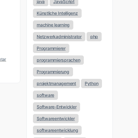
java
JavaScript
Künstliche Intelligenz
machine learning
Netzwerkadministrator
php
Programmierer
tar
programmiersprachen
Programmierung
projektmanagement
Python
software
Software-Entwickler
Softwareentwickler
softwareentwicklung