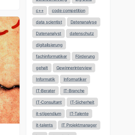
c++
code competition
data scientist
Datenanalyse
Datenanalyst
datenschutz
digitalisierung
fachinformatiker
Förderung
gehalt
Gewinnerinterview
Informatik
Informatiker
IT-Berater
IT-Branche
IT-Consultant
IT-Sicherheit
it-stipendium
IT-Talente
it-talents
IT Projektmanager