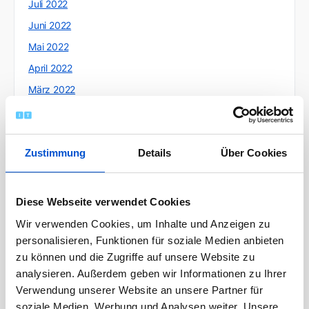
Juli 2022
Juni 2022
Mai 2022
April 2022
März 2022
Februar 2022
Januar 2022
Zustimmung
Details
Über Cookies
Dezember 2021
November 2021
Oktober 2021
Diese Webseite verwendet Cookies
September 2021
Wir verwenden Cookies, um Inhalte und Anzeigen zu
August 2021
personalisieren, Funktionen für soziale Medien anbieten
zu können und die Zugriffe auf unsere Website zu
Juli 2021
analysieren. Außerdem geben wir Informationen zu Ihrer
Juni 2021
Verwendung unserer Website an unsere Partner für
Mai 2021
soziale Medien, Werbung und Analysen weiter. Unsere