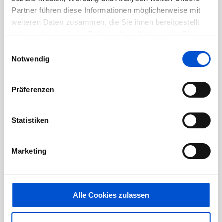
Partner führen diese Informationen möglicherweise mit
April 2021
weiteren Daten zusammen, die Sie ihnen bereitgestellt
März 2021
haben oder die sie im Rahmen Ihrer Nutzung der Dienste
Februar 2021
gesammelt haben.
Einwilligungsauswahl
Januar 2021
Notwendig
Dezember 2020
November 2020
Präferenzen
Oktober 2020
September 2020
Statistiken
August 2020
Juli 2020
Marketing
Juni 2020
Mai 2020
Alle Cookies zulassen
April 2020
März 2020