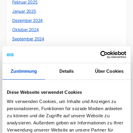
Februar 2025
Januar 2025
Dezember 2024
Oktober 2024
September 2024
August 2024
Juli 2024
Juni 2024
Zustimmung
Details
Über Cookies
Mai 2024
April 2024
Diese Webseite verwendet Cookies
März 2024
Wir verwenden Cookies, um Inhalte und Anzeigen zu
Februar 2024
personalisieren, Funktionen für soziale Medien anbieten
Januar 2024
zu können und die Zugriffe auf unsere Website zu
Dezember 2023
analysieren. Außerdem geben wir Informationen zu Ihrer
Verwendung unserer Website an unsere Partner für
November 2023