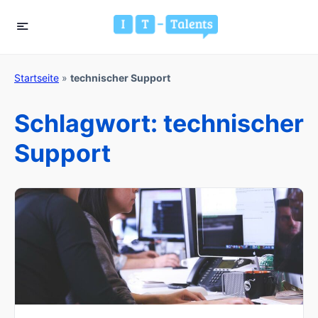
Startseite
»
technischer Support
Schlagwort:
technischer
Support