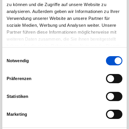
August 2020
zu können und die Zugriffe auf unsere Website zu
Juli 2020
analysieren. Außerdem geben wir Informationen zu Ihrer
Verwendung unserer Website an unsere Partner für
Juni 2020
soziale Medien, Werbung und Analysen weiter. Unsere
Mai 2020
Partner führen diese Informationen möglicherweise mit
April 2020
weiteren Daten zusammen, die Sie ihnen bereitgestellt
haben oder die sie im Rahmen Ihrer Nutzung der Dienste
März 2020
gesammelt haben.
Einwilligungsauswahl
Februar 2020
Notwendig
Januar 2020
Dezember 2019
Präferenzen
November 2019
Oktober 2019
Statistiken
September 2019
August 2019
Marketing
Juli 2019
Juni 2019