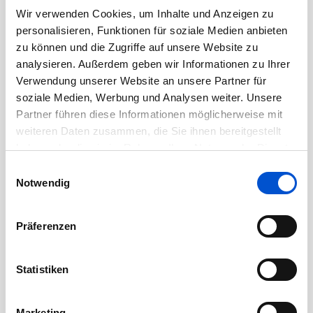
November 2020
Wir verwenden Cookies, um Inhalte und Anzeigen zu
personalisieren, Funktionen für soziale Medien anbieten
Oktober 2020
zu können und die Zugriffe auf unsere Website zu
September 2020
analysieren. Außerdem geben wir Informationen zu Ihrer
August 2020
Verwendung unserer Website an unsere Partner für
soziale Medien, Werbung und Analysen weiter. Unsere
Juli 2020
Partner führen diese Informationen möglicherweise mit
Juni 2020
weiteren Daten zusammen, die Sie ihnen bereitgestellt
Mai 2020
haben oder die sie im Rahmen Ihrer Nutzung der Dienste
April 2020
gesammelt haben.
Einwilligungsauswahl
Notwendig
März 2020
Februar 2020
Präferenzen
Januar 2020
Dezember 2019
Statistiken
November 2019
Oktober 2019
Marketing