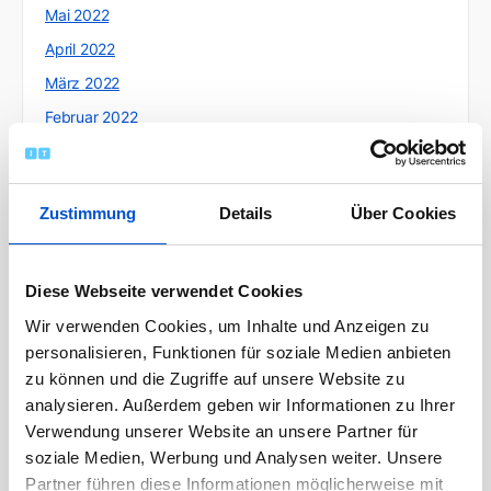
Mai 2022
April 2022
März 2022
Februar 2022
Januar 2022
Dezember 2021
Zustimmung
Details
Über Cookies
November 2021
Oktober 2021
September 2021
Diese Webseite verwendet Cookies
August 2021
Wir verwenden Cookies, um Inhalte und Anzeigen zu
personalisieren, Funktionen für soziale Medien anbieten
Juli 2021
zu können und die Zugriffe auf unsere Website zu
Juni 2021
analysieren. Außerdem geben wir Informationen zu Ihrer
Mai 2021
Verwendung unserer Website an unsere Partner für
April 2021
soziale Medien, Werbung und Analysen weiter. Unsere
Partner führen diese Informationen möglicherweise mit
März 2021