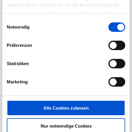
weiteren Daten zusammen, die Sie ihnen bereitgestellt
Februar 2021
haben oder die sie im Rahmen Ihrer Nutzung der Dienste
Januar 2021
gesammelt haben.
Einwilligungsauswahl
Notwendig
Dezember 2020
November 2020
Präferenzen
Oktober 2020
September 2020
Statistiken
August 2020
Juli 2020
Marketing
Juni 2020
Mai 2020
April 2020
Alle Cookies zulassen
März 2020
Februar 2020
Nur notwendige Cookies
Januar 2020