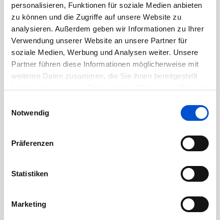
personalisieren, Funktionen für soziale Medien anbieten
September 2020
zu können und die Zugriffe auf unsere Website zu
August 2020
analysieren. Außerdem geben wir Informationen zu Ihrer
Juli 2020
Verwendung unserer Website an unsere Partner für
Juni 2020
soziale Medien, Werbung und Analysen weiter. Unsere
Partner führen diese Informationen möglicherweise mit
Mai 2020
weiteren Daten zusammen, die Sie ihnen bereitgestellt
April 2020
haben oder die sie im Rahmen Ihrer Nutzung der Dienste
März 2020
gesammelt haben.
Einwilligungsauswahl
Notwendig
Februar 2020
Januar 2020
Präferenzen
Dezember 2019
November 2019
Statistiken
Oktober 2019
September 2019
Marketing
August 2019
Juli 2019