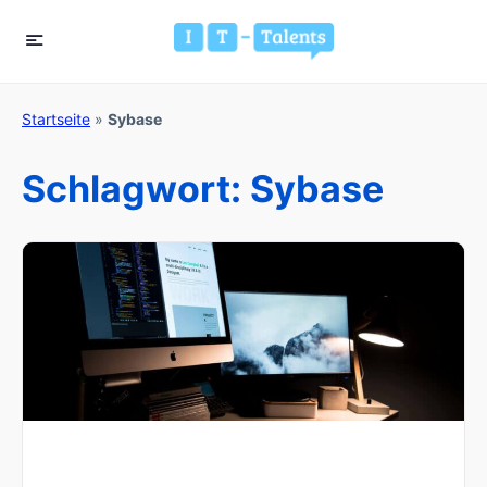
Startseite
»
Sybase
Schlagwort:
Sybase