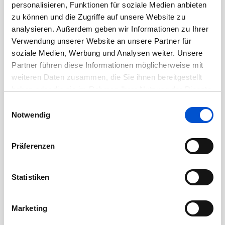
personalisieren, Funktionen für soziale Medien anbieten
September 2020
zu können und die Zugriffe auf unsere Website zu
August 2020
analysieren. Außerdem geben wir Informationen zu Ihrer
Juli 2020
Verwendung unserer Website an unsere Partner für
Juni 2020
soziale Medien, Werbung und Analysen weiter. Unsere
Partner führen diese Informationen möglicherweise mit
Mai 2020
weiteren Daten zusammen, die Sie ihnen bereitgestellt
April 2020
haben oder die sie im Rahmen Ihrer Nutzung der Dienste
März 2020
gesammelt haben.
Einwilligungsauswahl
Februar 2020
Notwendig
Januar 2020
Dezember 2019
Präferenzen
November 2019
Oktober 2019
Statistiken
September 2019
August 2019
Marketing
Juli 2019