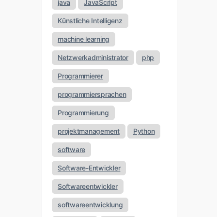
java
JavaScript
Künstliche Intelligenz
machine learning
Netzwerkadministrator
php
Programmierer
programmiersprachen
Programmierung
projektmanagement
Python
software
Software-Entwickler
Softwareentwickler
softwareentwicklung