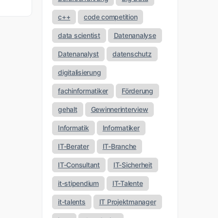
c++
code competition
data scientist
Datenanalyse
Datenanalyst
datenschutz
digitalisierung
fachinformatiker
Förderung
gehalt
Gewinnerinterview
Informatik
Informatiker
IT-Berater
IT-Branche
IT-Consultant
IT-Sicherheit
it-stipendium
IT-Talente
it-talents
IT Projektmanager