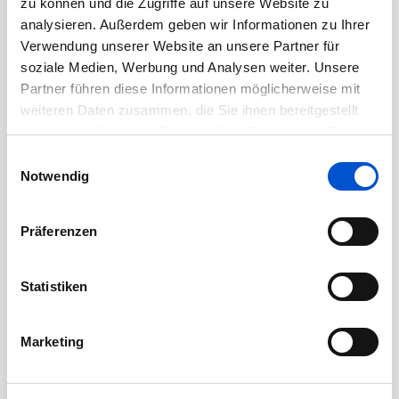
zu können und die Zugriffe auf unsere Website zu
September 2021
analysieren. Außerdem geben wir Informationen zu Ihrer
Verwendung unserer Website an unsere Partner für
August 2021
soziale Medien, Werbung und Analysen weiter. Unsere
Juli 2021
Partner führen diese Informationen möglicherweise mit
Juni 2021
weiteren Daten zusammen, die Sie ihnen bereitgestellt
haben oder die sie im Rahmen Ihrer Nutzung der Dienste
Mai 2021
gesammelt haben.
Einwilligungsauswahl
April 2021
Notwendig
März 2021
Februar 2021
Präferenzen
Januar 2021
Dezember 2020
Statistiken
November 2020
Oktober 2020
Marketing
September 2020
August 2020