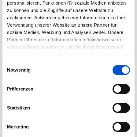
personalisieren, Funktionen für soziale Medien anbieten
September 2020
zu können und die Zugriffe auf unsere Website zu
August 2020
analysieren. Außerdem geben wir Informationen zu Ihrer
Juli 2020
Verwendung unserer Website an unsere Partner für
Juni 2020
soziale Medien, Werbung und Analysen weiter. Unsere
Partner führen diese Informationen möglicherweise mit
Mai 2020
weiteren Daten zusammen, die Sie ihnen bereitgestellt
April 2020
haben oder die sie im Rahmen Ihrer Nutzung der Dienste
März 2020
gesammelt haben.
Einwilligungsauswahl
Februar 2020
Notwendig
Januar 2020
Dezember 2019
Präferenzen
November 2019
Oktober 2019
Statistiken
September 2019
August 2019
Marketing
Juli 2019