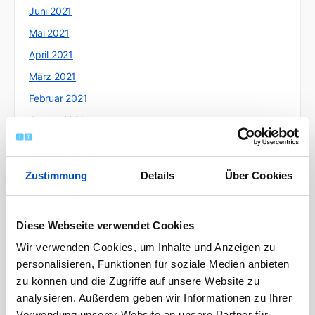
Juni 2021
Mai 2021
April 2021
März 2021
Februar 2021
Januar 2021
Dezember 2020
November 2020
Zustimmung
Details
Über Cookies
Oktober 2020
September 2020
Diese Webseite verwendet Cookies
August 2020
Wir verwenden Cookies, um Inhalte und Anzeigen zu
Juli 2020
personalisieren, Funktionen für soziale Medien anbieten
Juni 2020
zu können und die Zugriffe auf unsere Website zu
Mai 2020
analysieren. Außerdem geben wir Informationen zu Ihrer
Verwendung unserer Website an unsere Partner für