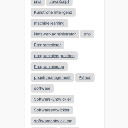
java
JavaScript
Künstliche Intelligenz
machine learning
Netzwerkadministrator
php
Programmierer
programmiersprachen
Programmierung
projektmanagement
Python
software
Software-Entwickler
Softwareentwickler
softwareentwicklung