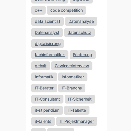
c++
code competition
data scientist
Datenanalyse
Datenanalyst
datenschutz
digitalisierung
fachinformatiker
Förderung
gehalt
Gewinnerinterview
Informatik
Informatiker
IT-Berater
IT-Branche
IT-Consultant
IT-Sicherheit
it-stipendium
IT-Talente
it-talents
IT Projektmanager