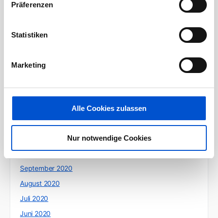
August 2021
Präferenzen
Juli 2021
Juni 2021
Statistiken
Mai 2021
April 2021
Marketing
März 2021
Februar 2021
Januar 2021
Alle Cookies zulassen
Dezember 2020
Nur notwendige Cookies
November 2020
Oktober 2020
September 2020
August 2020
Juli 2020
Juni 2020