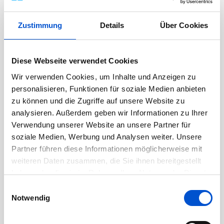
Oktober 2022
September 2022
Zustimmung
Details
Über Cookies
August 2022
Juli 2022
Diese Webseite verwendet Cookies
Juni 2022
Wir verwenden Cookies, um Inhalte und Anzeigen zu
Mai 2022
personalisieren, Funktionen für soziale Medien anbieten
zu können und die Zugriffe auf unsere Website zu
April 2022
analysieren. Außerdem geben wir Informationen zu Ihrer
März 2022
Verwendung unserer Website an unsere Partner für
Februar 2022
soziale Medien, Werbung und Analysen weiter. Unsere
Partner führen diese Informationen möglicherweise mit
Januar 2022
weiteren Daten zusammen, die Sie ihnen bereitgestellt
Dezember 2021
haben oder die sie im Rahmen Ihrer Nutzung der Dienste
November 2021
gesammelt haben.
Einwilligungsauswahl
Oktober 2021
Notwendig
September 2021