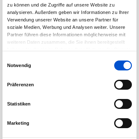
August 2020
zu können und die Zugriffe auf unsere Website zu
Juli 2020
analysieren. Außerdem geben wir Informationen zu Ihrer
Verwendung unserer Website an unsere Partner für
Juni 2020
soziale Medien, Werbung und Analysen weiter. Unsere
Mai 2020
Partner führen diese Informationen möglicherweise mit
April 2020
weiteren Daten zusammen, die Sie ihnen bereitgestellt
haben oder die sie im Rahmen Ihrer Nutzung der Dienste
März 2020
gesammelt haben.
Einwilligungsauswahl
Februar 2020
Notwendig
Januar 2020
Dezember 2019
Präferenzen
November 2019
Oktober 2019
Statistiken
September 2019
August 2019
Marketing
Juli 2019
Juni 2019