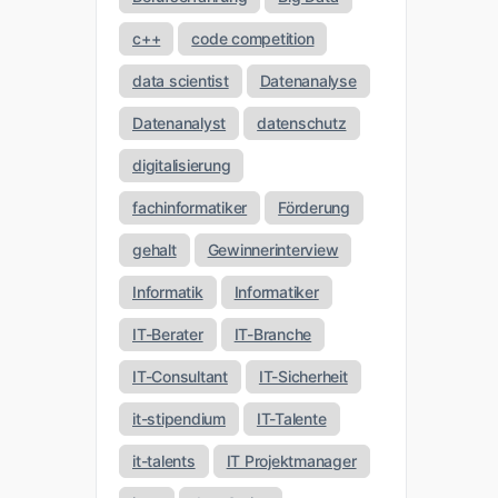
c++
code competition
data scientist
Datenanalyse
Datenanalyst
datenschutz
digitalisierung
fachinformatiker
Förderung
gehalt
Gewinnerinterview
Informatik
Informatiker
IT-Berater
IT-Branche
IT-Consultant
IT-Sicherheit
it-stipendium
IT-Talente
it-talents
IT Projektmanager