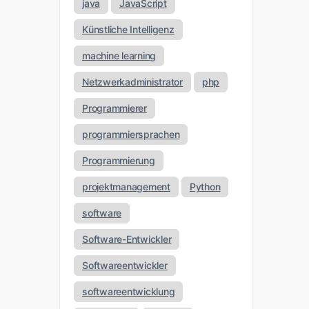
java
JavaScript
Künstliche Intelligenz
machine learning
Netzwerkadministrator
php
Programmierer
programmiersprachen
Programmierung
projektmanagement
Python
software
Software-Entwickler
Softwareentwickler
softwareentwicklung