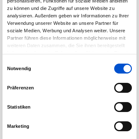
personalisieren, Funktionen für soziale Medien anbieten
zu können und die Zugriffe auf unsere Website zu
August 2020
analysieren. Außerdem geben wir Informationen zu Ihrer
Juli 2020
Verwendung unserer Website an unsere Partner für
Juni 2020
soziale Medien, Werbung und Analysen weiter. Unsere
Mai 2020
Partner führen diese Informationen möglicherweise mit
weiteren Daten zusammen, die Sie ihnen bereitgestellt
April 2020
haben oder die sie im Rahmen Ihrer Nutzung der Dienste
März 2020
gesammelt haben.
Einwilligungsauswahl
Februar 2020
Notwendig
Januar 2020
Dezember 2019
Präferenzen
November 2019
Oktober 2019
Statistiken
September 2019
August 2019
Marketing
Juli 2019