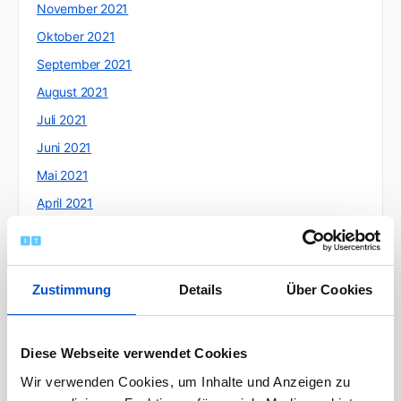
November 2021
Oktober 2021
September 2021
August 2021
Juli 2021
Juni 2021
Mai 2021
April 2021
März 2021
Februar 2021
Januar 2021
Zustimmung
Details
Über Cookies
Dezember 2020
November 2020
Diese Webseite verwendet Cookies
Oktober 2020
Wir verwenden Cookies, um Inhalte und Anzeigen zu
September 2020