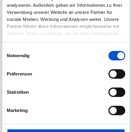
analysieren. Außerdem geben wir Informationen zu Ihrer
Juni 2020
Verwendung unserer Website an unsere Partner für
Mai 2020
soziale Medien, Werbung und Analysen weiter. Unsere
April 2020
Partner führen diese Informationen möglicherweise mit
weiteren Daten zusammen, die Sie ihnen bereitgestellt
März 2020
haben oder die sie im Rahmen Ihrer Nutzung der Dienste
Februar 2020
gesammelt haben.
Einwilligungsauswahl
Januar 2020
Notwendig
Dezember 2019
November 2019
Präferenzen
Oktober 2019
September 2019
Statistiken
August 2019
Juli 2019
Marketing
Juni 2019
Mai 2019