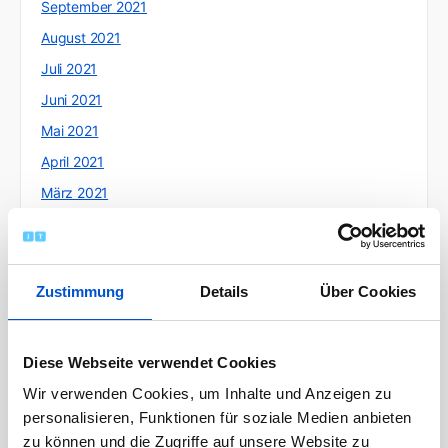
September 2021
August 2021
Juli 2021
Juni 2021
Mai 2021
April 2021
März 2021
Februar 2021
Januar 2021
Dezember 2020
Zustimmung
Details
Über Cookies
November 2020
Oktober 2020
Diese Webseite verwendet Cookies
September 2020
Wir verwenden Cookies, um Inhalte und Anzeigen zu
August 2020
personalisieren, Funktionen für soziale Medien anbieten
Juli 2020
zu können und die Zugriffe auf unsere Website zu