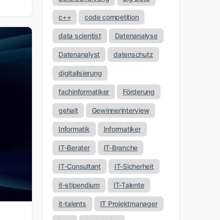
c++
code competition
data scientist
Datenanalyse
Datenanalyst
datenschutz
digitalisierung
fachinformatiker
Förderung
gehalt
Gewinnerinterview
Informatik
Informatiker
IT-Berater
IT-Branche
IT-Consultant
IT-Sicherheit
it-stipendium
IT-Talente
it-talents
IT Projektmanager