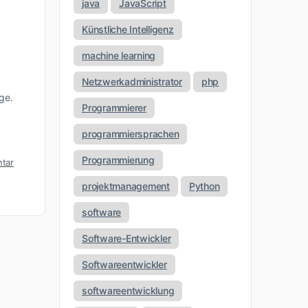
java
JavaScript
Künstliche Intelligenz
machine learning
Netzwerkadministrator
php
ge.
Programmierer
programmiersprachen
Programmierung
tar
projektmanagement
Python
software
Software-Entwickler
Softwareentwickler
softwareentwicklung