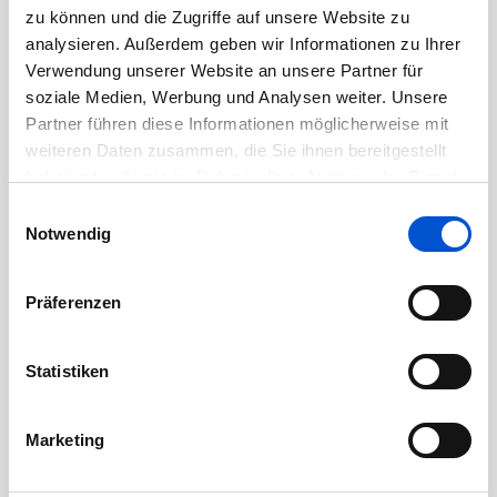
August 2020
zu können und die Zugriffe auf unsere Website zu
Juli 2020
analysieren. Außerdem geben wir Informationen zu Ihrer
Verwendung unserer Website an unsere Partner für
Juni 2020
soziale Medien, Werbung und Analysen weiter. Unsere
Mai 2020
Partner führen diese Informationen möglicherweise mit
April 2020
weiteren Daten zusammen, die Sie ihnen bereitgestellt
haben oder die sie im Rahmen Ihrer Nutzung der Dienste
März 2020
gesammelt haben.
Einwilligungsauswahl
Februar 2020
Notwendig
Januar 2020
Dezember 2019
Präferenzen
November 2019
Oktober 2019
Statistiken
September 2019
August 2019
Marketing
Juli 2019
Juni 2019