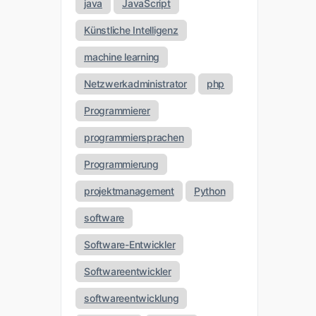
java
JavaScript
Künstliche Intelligenz
machine learning
Netzwerkadministrator
php
Programmierer
programmiersprachen
Programmierung
projektmanagement
Python
software
Software-Entwickler
Softwareentwickler
softwareentwicklung