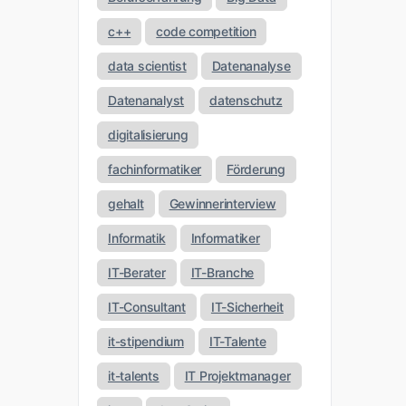
c++
code competition
data scientist
Datenanalyse
Datenanalyst
datenschutz
digitalisierung
fachinformatiker
Förderung
gehalt
Gewinnerinterview
Informatik
Informatiker
IT-Berater
IT-Branche
IT-Consultant
IT-Sicherheit
it-stipendium
IT-Talente
it-talents
IT Projektmanager