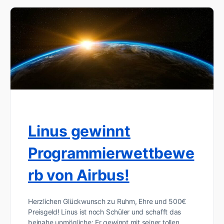
Linus gewinnt
Programmierwettbewe
rb von Airbus!
Herzlichen Glückwunsch zu Ruhm, Ehre und 500€
Preisgeld! Linus ist noch Schüler und schafft das
beinahe unmögliche: Er gewinnt mit seiner tollen