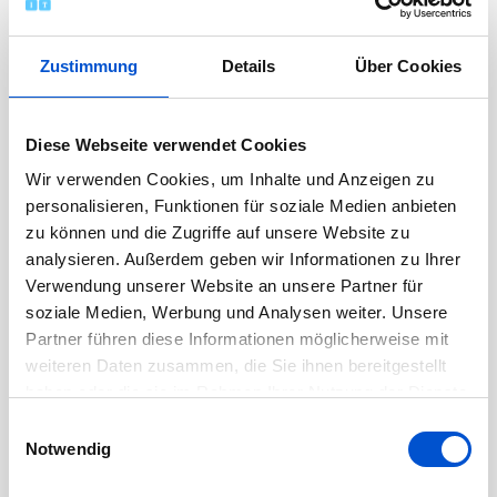
November 2022
Oktober 2022
Zustimmung
Details
Über Cookies
September 2022
August 2022
Juli 2022
Diese Webseite verwendet Cookies
Juni 2022
Wir verwenden Cookies, um Inhalte und Anzeigen zu
personalisieren, Funktionen für soziale Medien anbieten
Mai 2022
zu können und die Zugriffe auf unsere Website zu
April 2022
analysieren. Außerdem geben wir Informationen zu Ihrer
März 2022
Verwendung unserer Website an unsere Partner für
soziale Medien, Werbung und Analysen weiter. Unsere
Februar 2022
Partner führen diese Informationen möglicherweise mit
Januar 2022
weiteren Daten zusammen, die Sie ihnen bereitgestellt
Dezember 2021
haben oder die sie im Rahmen Ihrer Nutzung der Dienste
November 2021
gesammelt haben.
Einwilligungsauswahl
Notwendig
Oktober 2021
September 2021