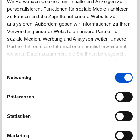
Wir verwenden Cookies, um Inhalte und Anzeigen zu
März 2023
personalisieren, Funktionen für soziale Medien anbieten
Februar 2023
zu können und die Zugriffe auf unsere Website zu
Januar 2023
analysieren. Außerdem geben wir Informationen zu Ihrer
Verwendung unserer Website an unsere Partner für
Dezember 2022
soziale Medien, Werbung und Analysen weiter. Unsere
November 2022
Partner führen diese Informationen möglicherweise mit
Oktober 2022
weiteren Daten zusammen, die Sie ihnen bereitgestellt
haben oder die sie im Rahmen Ihrer Nutzung der Dienste
September 2022
gesammelt haben.
Einwilligungsauswahl
August 2022
Notwendig
Juli 2022
Juni 2022
Präferenzen
Mai 2022
April 2022
Statistiken
März 2022
Februar 2022
Marketing