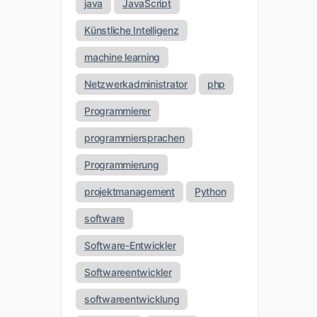
java
JavaScript
Künstliche Intelligenz
machine learning
Netzwerkadministrator
php
Programmierer
programmiersprachen
Programmierung
projektmanagement
Python
software
Software-Entwickler
Softwareentwickler
softwareentwicklung