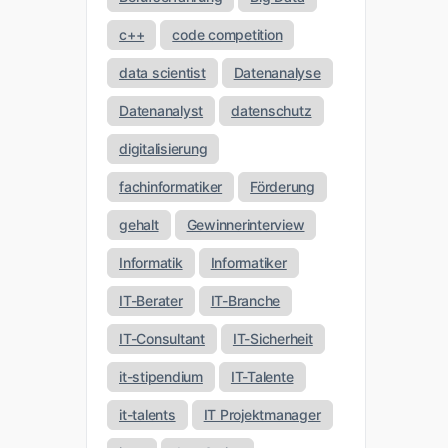
c++
code competition
data scientist
Datenanalyse
Datenanalyst
datenschutz
digitalisierung
fachinformatiker
Förderung
gehalt
Gewinnerinterview
Informatik
Informatiker
IT-Berater
IT-Branche
IT-Consultant
IT-Sicherheit
it-stipendium
IT-Talente
it-talents
IT Projektmanager