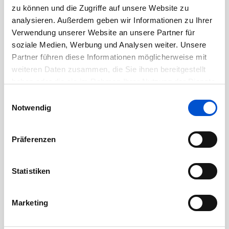
August 2020
zu können und die Zugriffe auf unsere Website zu
Juli 2020
analysieren. Außerdem geben wir Informationen zu Ihrer
Verwendung unserer Website an unsere Partner für
Juni 2020
soziale Medien, Werbung und Analysen weiter. Unsere
Mai 2020
Partner führen diese Informationen möglicherweise mit
April 2020
weiteren Daten zusammen, die Sie ihnen bereitgestellt
haben oder die sie im Rahmen Ihrer Nutzung der Dienste
März 2020
gesammelt haben.
Einwilligungsauswahl
Februar 2020
Notwendig
Januar 2020
Dezember 2019
Präferenzen
November 2019
Oktober 2019
Statistiken
September 2019
August 2019
Marketing
Juli 2019
Juni 2019