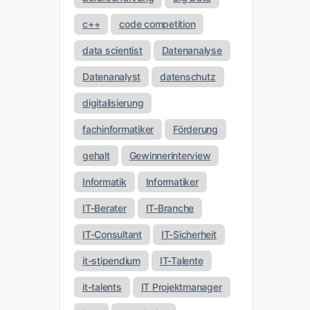
c++
code competition
data scientist
Datenanalyse
Datenanalyst
datenschutz
digitalisierung
fachinformatiker
Förderung
gehalt
Gewinnerinterview
Informatik
Informatiker
IT-Berater
IT-Branche
IT-Consultant
IT-Sicherheit
it-stipendium
IT-Talente
it-talents
IT Projektmanager