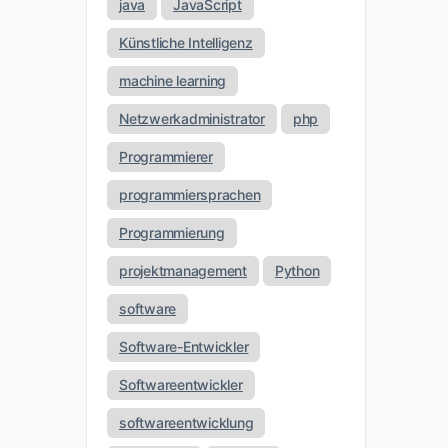
java
JavaScript
Künstliche Intelligenz
machine learning
Netzwerkadministrator
php
Programmierer
programmiersprachen
Programmierung
projektmanagement
Python
software
Software-Entwickler
Softwareentwickler
softwareentwicklung