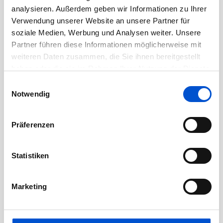
analysieren. Außerdem geben wir Informationen zu Ihrer
Juni 2020
Verwendung unserer Website an unsere Partner für
Mai 2020
soziale Medien, Werbung und Analysen weiter. Unsere
April 2020
Partner führen diese Informationen möglicherweise mit
weiteren Daten zusammen, die Sie ihnen bereitgestellt
März 2020
haben oder die sie im Rahmen Ihrer Nutzung der Dienste
Februar 2020
gesammelt haben.
Einwilligungsauswahl
Januar 2020
Notwendig
Dezember 2019
November 2019
Präferenzen
Oktober 2019
September 2019
Statistiken
August 2019
Juli 2019
Marketing
Juni 2019
Mai 2019