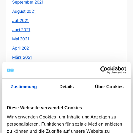
September 2021
August 2021
Juli 2021
Juni 2021
Mai 2021
April 2021
März 2021
Februar 2021
Januar 2021
Dezember 2020
Zustimmung
Details
Über Cookies
November 2020
Oktober 2020
Diese Webseite verwendet Cookies
September 2020
Wir verwenden Cookies, um Inhalte und Anzeigen zu
August 2020
personalisieren, Funktionen für soziale Medien anbieten
Juli 2020
zu können und die Zugriffe auf unsere Website zu