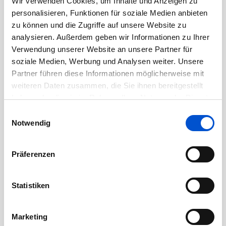
Wir verwenden Cookies, um Inhalte und Anzeigen zu
Oktober 2020
personalisieren, Funktionen für soziale Medien anbieten
September 2020
zu können und die Zugriffe auf unsere Website zu
August 2020
analysieren. Außerdem geben wir Informationen zu Ihrer
Verwendung unserer Website an unsere Partner für
Juli 2020
soziale Medien, Werbung und Analysen weiter. Unsere
Juni 2020
Partner führen diese Informationen möglicherweise mit
Mai 2020
weiteren Daten zusammen, die Sie ihnen bereitgestellt
haben oder die sie im Rahmen Ihrer Nutzung der Dienste
April 2020
gesammelt haben.
Einwilligungsauswahl
März 2020
Notwendig
Februar 2020
Januar 2020
Präferenzen
Dezember 2019
November 2019
Statistiken
Oktober 2019
September 2019
Marketing
August 2019