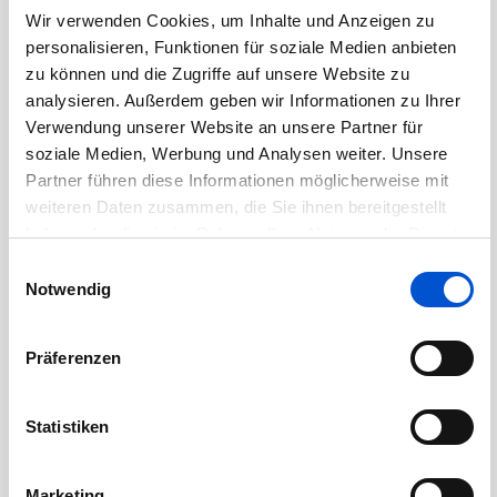
Oktober 2020
Wir verwenden Cookies, um Inhalte und Anzeigen zu
September 2020
personalisieren, Funktionen für soziale Medien anbieten
zu können und die Zugriffe auf unsere Website zu
August 2020
analysieren. Außerdem geben wir Informationen zu Ihrer
Juli 2020
Verwendung unserer Website an unsere Partner für
Juni 2020
soziale Medien, Werbung und Analysen weiter. Unsere
Partner führen diese Informationen möglicherweise mit
Mai 2020
weiteren Daten zusammen, die Sie ihnen bereitgestellt
April 2020
haben oder die sie im Rahmen Ihrer Nutzung der Dienste
März 2020
gesammelt haben.
Einwilligungsauswahl
Februar 2020
Notwendig
Januar 2020
Dezember 2019
Präferenzen
November 2019
Oktober 2019
Statistiken
September 2019
August 2019
Marketing