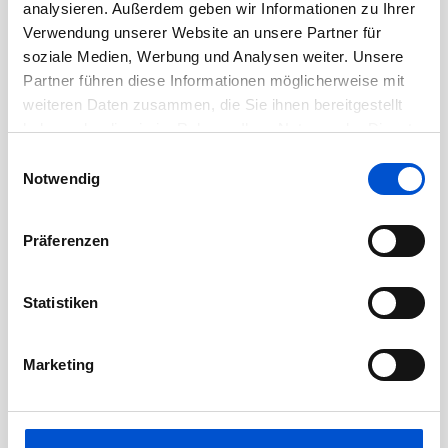
Juni 2020
analysieren. Außerdem geben wir Informationen zu Ihrer
Verwendung unserer Website an unsere Partner für
Mai 2020
soziale Medien, Werbung und Analysen weiter. Unsere
April 2020
Partner führen diese Informationen möglicherweise mit
März 2020
weiteren Daten zusammen, die Sie ihnen bereitgestellt
haben oder die sie im Rahmen Ihrer Nutzung der Dienste
Februar 2020
gesammelt haben.
Einwilligungsauswahl
Januar 2020
Notwendig
Dezember 2019
November 2019
Präferenzen
Oktober 2019
September 2019
Statistiken
August 2019
Juli 2019
Marketing
Juni 2019
Mai 2019
April 2019