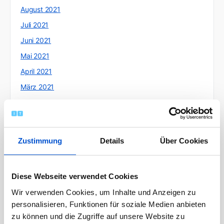
August 2021
Juli 2021
Juni 2021
Mai 2021
April 2021
März 2021
Februar 2021
Januar 2021
Dezember 2020
Zustimmung
Details
Über Cookies
November 2020
Oktober 2020
Diese Webseite verwendet Cookies
September 2020
Wir verwenden Cookies, um Inhalte und Anzeigen zu
August 2020
personalisieren, Funktionen für soziale Medien anbieten
Juli 2020
zu können und die Zugriffe auf unsere Website zu