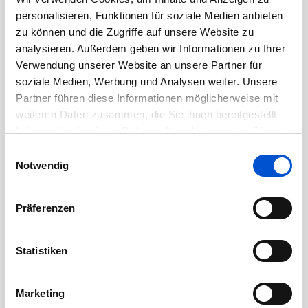
Oktober 2020
personalisieren, Funktionen für soziale Medien anbieten
September 2020
zu können und die Zugriffe auf unsere Website zu
August 2020
analysieren. Außerdem geben wir Informationen zu Ihrer
Verwendung unserer Website an unsere Partner für
Juli 2020
soziale Medien, Werbung und Analysen weiter. Unsere
Juni 2020
Partner führen diese Informationen möglicherweise mit
Mai 2020
weiteren Daten zusammen, die Sie ihnen bereitgestellt
haben oder die sie im Rahmen Ihrer Nutzung der Dienste
April 2020
gesammelt haben.
Einwilligungsauswahl
März 2020
Notwendig
Februar 2020
Januar 2020
Präferenzen
Dezember 2019
November 2019
Statistiken
Oktober 2019
September 2019
Marketing
August 2019