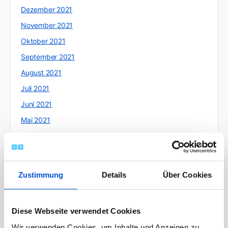
Dezember 2021
November 2021
Oktober 2021
September 2021
August 2021
Juli 2021
Juni 2021
Mai 2021
April 2021
März 2021
Februar 2021
Zustimmung
Details
Über Cookies
Januar 2021
Dezember 2020
Diese Webseite verwendet Cookies
November 2020
Wir verwenden Cookies, um Inhalte und Anzeigen zu