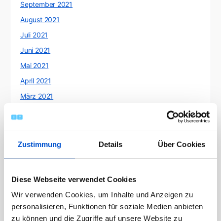
September 2021
August 2021
Juli 2021
Juni 2021
Mai 2021
April 2021
März 2021
Februar 2021
Januar 2021
Dezember 2020
Zustimmung
Details
Über Cookies
November 2020
Oktober 2020
Diese Webseite verwendet Cookies
September 2020
Wir verwenden Cookies, um Inhalte und Anzeigen zu
August 2020
personalisieren, Funktionen für soziale Medien anbieten
zu können und die Zugriffe auf unsere Website zu
Juli 2020