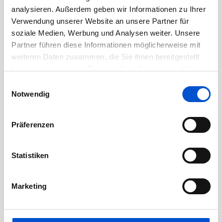
analysieren. Außerdem geben wir Informationen zu Ihrer
Juni 2020
Verwendung unserer Website an unsere Partner für
Mai 2020
soziale Medien, Werbung und Analysen weiter. Unsere
April 2020
Partner führen diese Informationen möglicherweise mit
weiteren Daten zusammen, die Sie ihnen bereitgestellt
März 2020
haben oder die sie im Rahmen Ihrer Nutzung der Dienste
Februar 2020
gesammelt haben.
Einwilligungsauswahl
Januar 2020
Notwendig
Dezember 2019
November 2019
Präferenzen
Oktober 2019
September 2019
Statistiken
August 2019
Juli 2019
Marketing
Juni 2019
Mai 2019