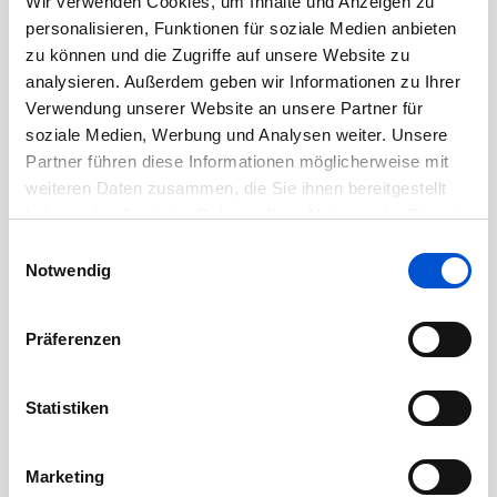
Wir verwenden Cookies, um Inhalte und Anzeigen zu
Oktober 2020
personalisieren, Funktionen für soziale Medien anbieten
September 2020
zu können und die Zugriffe auf unsere Website zu
August 2020
analysieren. Außerdem geben wir Informationen zu Ihrer
Verwendung unserer Website an unsere Partner für
Juli 2020
soziale Medien, Werbung und Analysen weiter. Unsere
Juni 2020
Partner führen diese Informationen möglicherweise mit
Mai 2020
weiteren Daten zusammen, die Sie ihnen bereitgestellt
haben oder die sie im Rahmen Ihrer Nutzung der Dienste
April 2020
gesammelt haben.
Einwilligungsauswahl
März 2020
Notwendig
Februar 2020
Januar 2020
Präferenzen
Dezember 2019
November 2019
Statistiken
Oktober 2019
September 2019
Marketing
August 2019