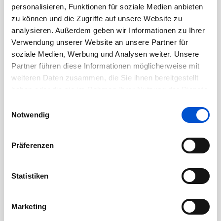
personalisieren, Funktionen für soziale Medien anbieten
September 2020
zu können und die Zugriffe auf unsere Website zu
August 2020
analysieren. Außerdem geben wir Informationen zu Ihrer
Juli 2020
Verwendung unserer Website an unsere Partner für
soziale Medien, Werbung und Analysen weiter. Unsere
Juni 2020
Partner führen diese Informationen möglicherweise mit
Mai 2020
weiteren Daten zusammen, die Sie ihnen bereitgestellt
April 2020
haben oder die sie im Rahmen Ihrer Nutzung der Dienste
März 2020
gesammelt haben.
Einwilligungsauswahl
Notwendig
Februar 2020
Januar 2020
Präferenzen
Dezember 2019
November 2019
Statistiken
Oktober 2019
September 2019
Marketing
August 2019