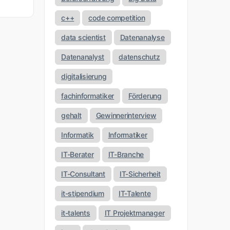
c++
code competition
data scientist
Datenanalyse
Datenanalyst
datenschutz
digitalisierung
fachinformatiker
Förderung
gehalt
Gewinnerinterview
Informatik
Informatiker
IT-Berater
IT-Branche
IT-Consultant
IT-Sicherheit
it-stipendium
IT-Talente
it-talents
IT Projektmanager