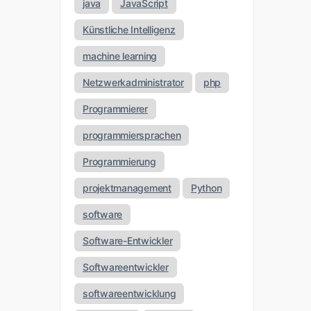
java
JavaScript
Künstliche Intelligenz
machine learning
Netzwerkadministrator
php
Programmierer
programmiersprachen
Programmierung
projektmanagement
Python
software
Software-Entwickler
Softwareentwickler
softwareentwicklung