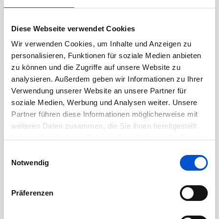
Diese Webseite verwendet Cookies
Archiv
Wir verwenden Cookies, um Inhalte und Anzeigen zu
personalisieren, Funktionen für soziale Medien anbieten
April 2026
zu können und die Zugriffe auf unsere Website zu
März 2026
analysieren. Außerdem geben wir Informationen zu Ihrer
November 2025
Verwendung unserer Website an unsere Partner für
soziale Medien, Werbung und Analysen weiter. Unsere
Oktober 2025
Partner führen diese Informationen möglicherweise mit
Juli 2025
weiteren Daten zusammen, die Sie ihnen bereitgestellt
Juni 2025
haben oder die sie im Rahmen Ihrer Nutzung der Dienste
Mai 2025
gesammelt haben.
Einwilligungsauswahl
Notwendig
April 2025
März 2025
Präferenzen
Februar 2025
Januar 2025