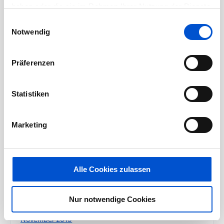
Januar 2021
haben oder die sie im Rahmen Ihrer Nutzung der Dienste
Dezember 2020
gesammelt haben.
Einwilligungsauswahl
Notwendig
November 2020
Oktober 2020
Präferenzen
September 2020
August 2020
Statistiken
Juli 2020
Juni 2020
Marketing
Mai 2020
April 2020
März 2020
Alle Cookies zulassen
Februar 2020
Januar 2020
Nur notwendige Cookies
Dezember 2019
November 2019