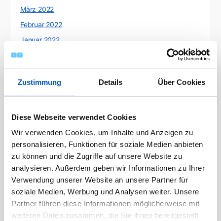
März 2022
Februar 2022
Januar 2022
Dezember 2021
November 2021
Zustimmung
Details
Über Cookies
Oktober 2021
September 2021
August 2021
Diese Webseite verwendet Cookies
Juli 2021
Wir verwenden Cookies, um Inhalte und Anzeigen zu
personalisieren, Funktionen für soziale Medien anbieten
Juni 2021
zu können und die Zugriffe auf unsere Website zu
Mai 2021
analysieren. Außerdem geben wir Informationen zu Ihrer
April 2021
Verwendung unserer Website an unsere Partner für
soziale Medien, Werbung und Analysen weiter. Unsere
März 2021
Partner führen diese Informationen möglicherweise mit
Februar 2021
weiteren Daten zusammen, die Sie ihnen bereitgestellt