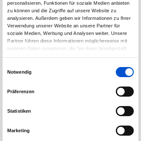
personalisieren, Funktionen für soziale Medien anbieten
September 2020
zu können und die Zugriffe auf unsere Website zu
August 2020
analysieren. Außerdem geben wir Informationen zu Ihrer
Juli 2020
Verwendung unserer Website an unsere Partner für
Juni 2020
soziale Medien, Werbung und Analysen weiter. Unsere
Partner führen diese Informationen möglicherweise mit
Mai 2020
weiteren Daten zusammen, die Sie ihnen bereitgestellt
April 2020
haben oder die sie im Rahmen Ihrer Nutzung der Dienste
März 2020
gesammelt haben.
Einwilligungsauswahl
Februar 2020
Notwendig
Januar 2020
Dezember 2019
Präferenzen
November 2019
Oktober 2019
Statistiken
September 2019
August 2019
Marketing
Juli 2019